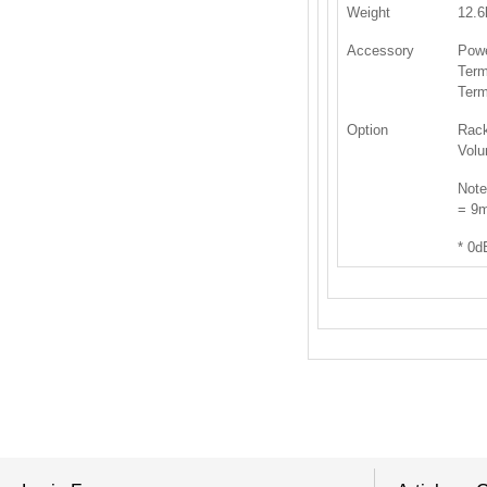
Weight
12.6
Accessory
Powe
Term
Term
Option
Rack
Volu
Note
= 9
* 0d