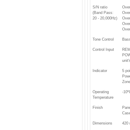
S/N ratio
Over
(Band Pass:
Over
20 - 20,000Hz)
Over
Over
Over
Tone Control
Bass
Control Input
REM
POWE
unit
Indicator
5 po
Powe
Zone
Operating
-10º
Temperature
Finish
Pane
Case
Dimensions
420 