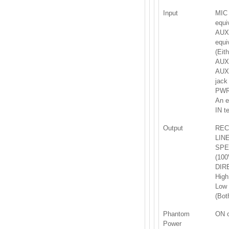
Input
MIC 
equi
AUX 
equi
(Eit
AUX 
AUX 
jack
PWR 
An e
IN t
Output
REC:
LINE
SPE
(100
DIR
High
Low 
(Bot
Phantom
ON o
Power