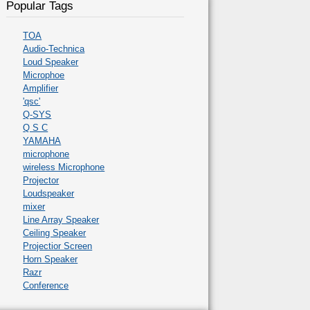
Popular Tags
TOA
Audio-Technica
Loud Speaker
Microphoe
Amplifier
'qsc'
Q-SYS
Q S C
YAMAHA
microphone
wireless Microphone
Projector
Loudspeaker
mixer
Line Array Speaker
Ceiling Speaker
Projectior Screen
Horn Speaker
Razr
Conference