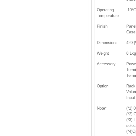
Operating
-10ºC
Temperature
Finish
Panel
Case:
Dimensions
420 (
Weight
8.1k
Accessory
Power
Termi
Termi
Option
Rack
Volum
Input
Note*
(*1) 
(*2) 
(*3) 
selec
(*4)O