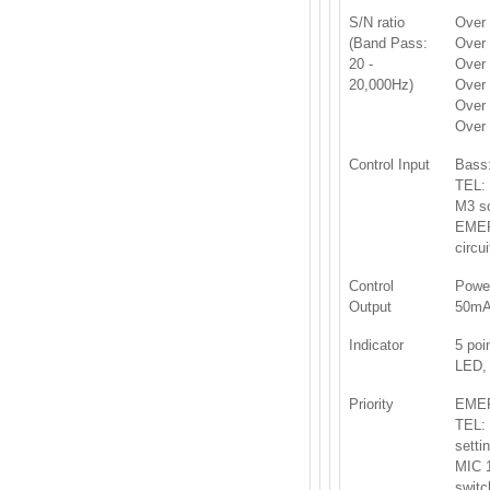
S/N ratio
Over 
(Band Pass:
Over
20 -
Over 
20,000Hz)
Over 
Over
Over
Control Input
Bass:
TEL: 
M3 sc
EMERG
circu
Control
Power
Output
50mA
Indicator
5 poi
LED,
Priority
EMER
TEL: 
setti
MIC 
switc