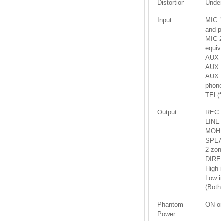
Distortion
Under
Input
MIC 1
and p
MIC 2
equiv
AUX 
AUX 2
AUX 3
phone
TEL(*
Output
REC: 
LINE 
MOH: 
SPE
2 zon
DIRE
High 
Low i
(Both
Phantom
ON or
Power