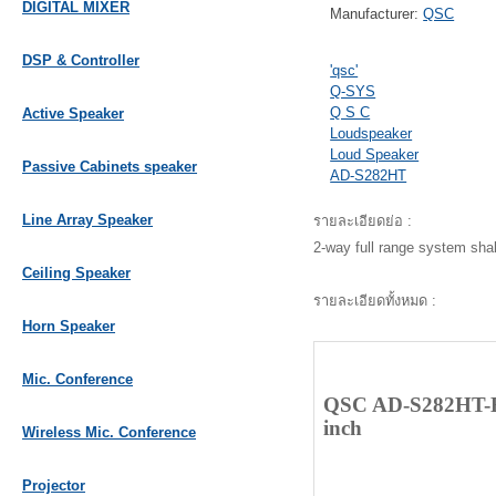
DIGITAL MIXER
Manufacturer:
QSC
DSP & Controller
'qsc'
Q-SYS
Q S C
Active Speaker
Loudspeaker
Loud Speaker
Passive Cabinets speaker
AD-S282HT
Line Array Speaker
รายละเอียดย่อ :
2-way full range system shal
Ceiling Speaker
รายละเอียดทั้งหมด :
Horn Speaker
Mic. Conference
QSC AD-S282HT-BK/
inch
Wireless Mic. Conference
Projector