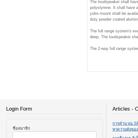
The loudspeaker shall have
polystyrene. It shall have a
yoke mount shall be availab
duty powder coated aluminu
The full range system's enc
deep. The loudspeaker shal
The 2-way full range syst
Login Form
Articles - 
การคำนวณ SPL
ชื่อสมาชิก
หาความดังขอ