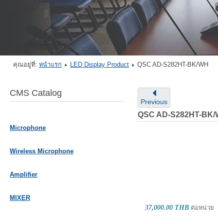
คุณอยู่ที่:
หน้าแรก
LED Display Product
QSC AD-S282HT-BK/WH
CMS Catalog
Previous
QSC AD-S282HT-BK
Microphone
Wireless Microphone
Amplifier
MIXER
37,000.00 THB
ต่อหน่วย