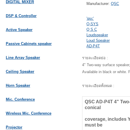
DIGITAL MIXER
Manufacturer:
QSC
DSP & Controller
'qsc'
Q-SYS
Q S C
Active Speaker
Loudspeaker
Loud Speaker
Passive Cabinets speaker
AD-P4T
Line Array Speaker
รายละเอียดย่อ :
4" Two-way surface speaker,
Ceiling Speaker
Available in black or white. 
Horn Speaker
รายละเอียดทั้งหมด :
Mic. Conference
QSC AD-P4T 4" Two-w
conical
Wireless Mic. Conference
coverage, includes Y
must be
Projector