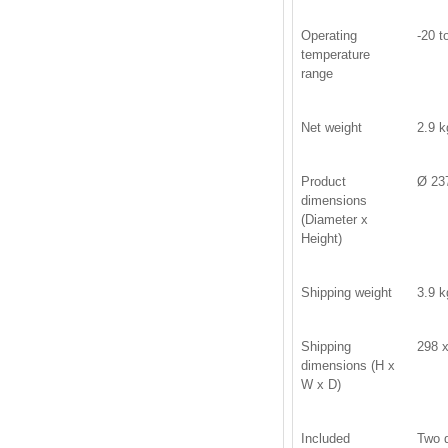
Operating
-20 t
temperature
range
Net weight
2.9 k
Product
Ø 237
dimensions
(Diameter x
Height)
Shipping weight
3.9 k
Shipping
298 x
dimensions (H x
W x D)
Included
Two q