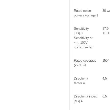
Rated noise
30 wa
power / voltage 1
Sensitivity
87.9
[dB] 3
TBD
Sensitivity at
4m, 100V
maximum tap
Rated coverage
150°
(-6 dB) 4
Directivity
4.5
factor 4
Directivity index
6.5
[dB] 4