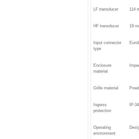
LF transducer
114 m
HF transducer
19 m
Input connector
Eurob
type
Enclosure
Impa
material
Grille material
Powd
Ingress
IP-3
protection
Operating
Desig
environment