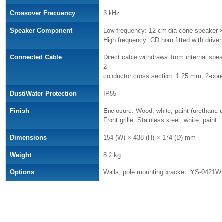
Crossover Frequency
3 kHz
Speaker Component
Low frequency: 12 cm dia cone speaker 
High frequency: CD horn fitted with drive
Connected Cable
Direct cable withdrawal from internal spe
2
conductor cross section: 1.25 mm, 2-cor
Dust/Water Protection
IP55
Finish
Enclosure: Wood, white, paint (urethane-
Front grille: Stainless steel, white, paint
Dimensions
154 (W) × 438 (H) × 174 (D) mm
Weight
8.2 kg
Options
Walls, pole mounting bracket: YS-0421W