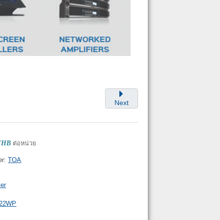
Next
 THB
ต่อหน่วย
er:
TOA
er
422WP