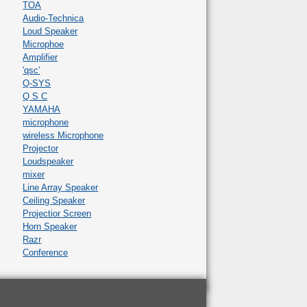
TOA
Audio-Technica
Loud Speaker
Microphoe
Amplifier
'qsc'
Q-SYS
Q S C
YAMAHA
microphone
wireless Microphone
Projector
Loudspeaker
mixer
Line Array Speaker
Ceiling Speaker
Projectior Screen
Horn Speaker
Razr
Conference