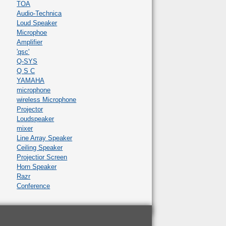
TOA
Audio-Technica
Loud Speaker
Microphoe
Amplifier
'qsc'
Q-SYS
Q S C
YAMAHA
microphone
wireless Microphone
Projector
Loudspeaker
mixer
Line Array Speaker
Ceiling Speaker
Projectior Screen
Horn Speaker
Razr
Conference