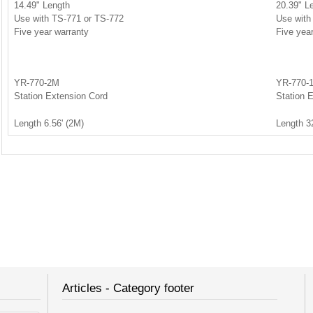
14.49" Length
20.39" L
Use with TS-771 or TS-772
Use with
Five year warranty
Five yea
YR-770-2M
YR-770-
Station Extension Cord
Station 
Length 6.56' (2M)
Length 3
Articles - Category footer