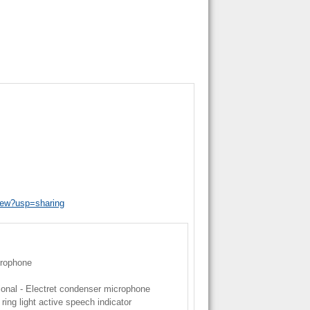
iew?usp=sharing
rophone
ional - Electret condenser microphone
ing light active speech indicator