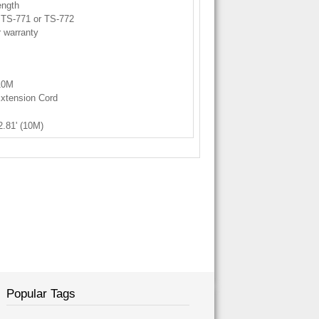
ength
 TS-771 or TS-772
r warranty
10M
Extension Cord
2.81' (10M)
Popular Tags